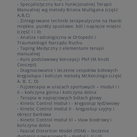
- Specjalistyczny kurs Funkcjonalnej Terapii
Manualnej wg metody Briana Mulligana (część
A,B,C)
- Zintegrowane techniki terapeutyczne na tkanki
miękkie, punkty spustowe, ból i napięcie mięśni
(część I i II)
- Analiza radiologiczna w Ortopedii i
Traumatologii Narządu Ruchu
- Taping Medyczny z elementami terapii
manualnej
- Kurs podstawowy koncepcji PNF (M.Knott
Concept)
- Diagnozowanie i leczenie zespołów bólowych
kręgosłupa i kończyn metodą McKenziego (część
A, B, C, D)
- Fizjoterapia w urazach sportowych – moduł I i
II – kończyna górna i kończyna dolna
- Terapia w napięciowych bólach głowy
- Kinetic Control moduł I - kręgosłup lędźwiowy
- Kinetic Control moduł II - kręgosłup szyjny i
obręcz barkowa
- Kinetic Control moduł III – staw biodrowy i
kończyna dolna
- Fascial Distortion Model (FDM) – leczenie
dystorsji powięziowych – moduł I, II i III