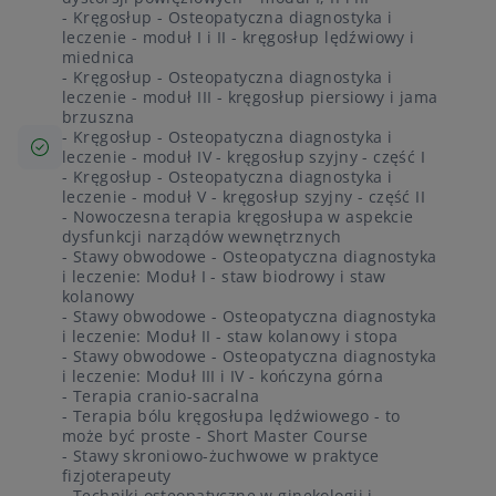
- Kręgosłup - Osteopatyczna diagnostyka i
leczenie - moduł I i II - kręgosłup lędźwiowy i
miednica
- Kręgosłup - Osteopatyczna diagnostyka i
leczenie - moduł III - kręgosłup piersiowy i jama
brzuszna
- Kręgosłup - Osteopatyczna diagnostyka i
leczenie - moduł IV - kręgosłup szyjny - część I
- Kręgosłup - Osteopatyczna diagnostyka i
leczenie - moduł V - kręgosłup szyjny - część II
- Nowoczesna terapia kręgosłupa w aspekcie
dysfunkcji narządów wewnętrznych
- Stawy obwodowe - Osteopatyczna diagnostyka
i leczenie: Moduł I - staw biodrowy i staw
kolanowy
- Stawy obwodowe - Osteopatyczna diagnostyka
i leczenie: Moduł II - staw kolanowy i stopa
- Stawy obwodowe - Osteopatyczna diagnostyka
i leczenie: Moduł III i IV - kończyna górna
- Terapia cranio-sacralna
- Terapia bólu kręgosłupa lędźwiowego - to
może być proste - Short Master Course
- Stawy skroniowo-żuchwowe w praktyce
fizjoterapeuty
- Techniki osteopatyczne w ginekologii i