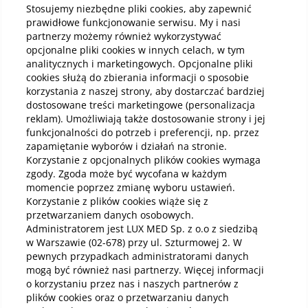
Stosujemy niezbędne pliki cookies, aby zapewnić
LUX MED ul. M.
prawidłowe funkcjonowanie serwisu. My i nasi
Skłodowskiej-Curie 73
partnerzy możemy również wykorzystywać
Toruń
opcjonalne pliki cookies w innych celach, w tym
analitycznych i marketingowych. Opcjonalne pliki
Przejdź do placówki
cookies służą do zbierania informacji o sposobie
korzystania z naszej strony, aby dostarczać bardziej
dostosowane treści marketingowe (personalizacja
reklam). Umożliwiają także dostosowanie strony i jej
funkcjonalności do potrzeb i preferencji, np. przez
zapamiętanie wyborów i działań na stronie.
Zarezerwuj wizytę
Korzystanie z opcjonalnych plików cookies wymaga
zgody. Zgoda może być wycofana w każdym
momencie poprzez zmianę wyboru ustawień.
56 644 84 44
Korzystanie z plików cookies wiąże się z
LUX MED Szpital Toruń
przetwarzaniem danych osobowych.
Administratorem jest LUX MED Sp. z o.o z siedzibą
w Warszawie (02-678) przy ul. Szturmowej 2. W
pewnych przypadkach administratorami danych
mogą być również nasi partnerzy. Więcej informacji
o korzystaniu przez nas i naszych partnerów z
plików cookies oraz o przetwarzaniu danych
Dla Pacjenta