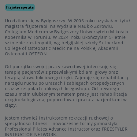
Fizjoterapeuta
Urodziłam się w Bydgoszczy. W 2006 roku uzyskałam tytuł
magistra fizjoterapii na Wydziale Nauk o Zdrowiu,
Collegium Medicum w Bydgoszczy Uniwersytetu Mikołaja
Kopernika w Toruniu. W 2024 roku ukończyłam 5-letnie
szkolenie z osteopatii, wg belgijskiej szkoły Sutherland
College of Osteopatic Medicine na Polskiej Akademii
Osteopatii OSTEON.
Od początku swojej pracy zawodowej interesuję się
terapią pacjentów z przewlekłymi bólami głowy oraz
terapią stawu łokciowego i ręki. Zajmuję się rehabilitacją
narządu ruchu po urazach i zabiegach ortopedycznych
oraz w zespołach bólowych kręgosłupa. Od pewnego
czasu moim ulubionym tematem pracy jest rehabilitacja
uroginekologiczna, poporodowa i praca z pacjentkami w
ciąży.
Jestem również instruktorem rekreacji ruchowej o
specjalności fitness – nowoczesne formy gimnastyki;
Professional Pilates Advance Instructor oraz FREESTYLER
INSTRUCTOR NETWORK.