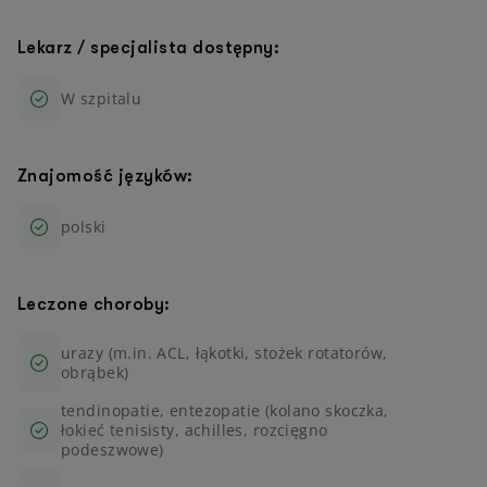
Lekarz / specjalista dostępny:
W szpitalu
Znajomość języków:
polski
Leczone choroby:
urazy (m.in. ACL, łąkotki, stożek rotatorów,
obrąbek)
tendinopatie, entezopatie (kolano skoczka,
łokieć tenisisty, achilles, rozcięgno
podeszwowe)