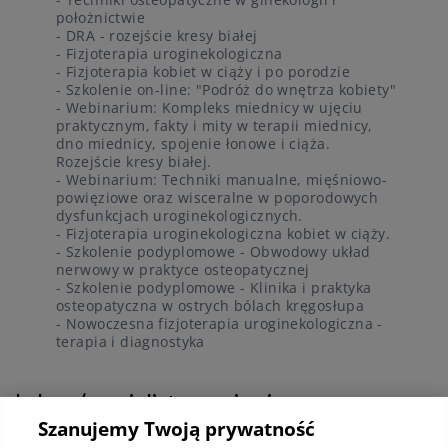
położnictwie
- DRA - rozejście kresy białej
- Fizjoterapia uroginekologiczna
- Fizjoterapia kobiet w ciąży i po porodzie
- Szkolenie on-line: "Podróż do wnętrza kobiety"
- Webinarium: Kompleks miednicy w ujęciu
praktycznym, fakty i mity w terapii miednicy,
dno miednicy, spojenie łonowe i ciąża.
Rozejście kresy białej.
- Webinarium: Techniki manualne, mięśniowo-
powięziowe oraz wisceralne w poporodowych
dysfunkcjach uroginekologicznych.
- Fizjoterapia uroginekologiczna kobiet w ciąży.
- Szkolenie podyplomowe - Obwodowy układ
nerwowy w praktyce osteopatycznej
- Szkolenie podyplomowe - Klinika i praktyka
osteopatyczna w ostrych bólach kręgosłupa
- Nowoczesna fizjoterapia uroginekologiczna -
terapia i diagnostyka
Lekarz/specjalista przyjmuje w:
Szanujemy Twoją prywatność