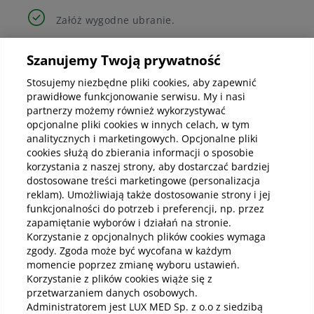
Załóż wygodne ubranie.
Zadbaj o opiekę – zaproś osobę towarzyszącą,
Szanujemy Twoją prywatność
która przywiezie Cię do szpitala i odbierze. Przez
Stosujemy niezbędne pliki cookies, aby zapewnić
24 godziny po znieczuleniu nie wolno prowadzić
prawidłowe funkcjonowanie serwisu. My i nasi
pojazdów (samochód, motocykl, rower), ani
partnerzy możemy również wykorzystywać
obsługiwać maszyn i urządzeń mechanicznych.
opcjonalne pliki cookies w innych celach, w tym
analitycznych i marketingowych. Opcjonalne pliki
cookies służą do zbierania informacji o sposobie
korzystania z naszej strony, aby dostarczać bardziej
dostosowane treści marketingowe (personalizacja
Po zabiegu
reklam). Umożliwiają także dostosowanie strony i jej
funkcjonalności do potrzeb i preferencji, np. przez
Trafiasz w ręce najlepszych specjalistów, którzy dbają
zapamiętanie wyborów i działań na stronie.
o Ciebie na każdym kroku. W przypadku pojawienia się
Korzystanie z opcjonalnych plików cookies wymaga
jakichkolwiek pytań czy wątpliwości zespół Szpitala
zgody. Zgoda może być wycofana w każdym
LUX MED Toruń pozostaje do Twojej dyspozycji.
momencie poprzez zmianę wyboru ustawień.
Korzystanie z plików cookies wiąże się z
Skontaktuj się z naszym Koordynatorem Opieki
przetwarzaniem danych osobowych.
Szpitalnej – zadzwoń:
56 644 84 44
.
Administratorem jest LUX MED Sp. z o.o z siedzibą