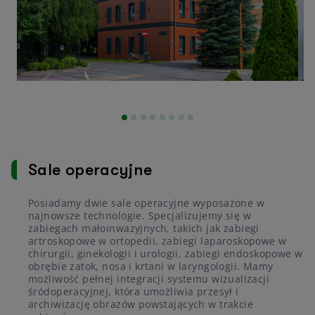
Sale operacyjne
Posiadamy dwie sale operacyjne wyposażone w
najnowsze technologie. Specjalizujemy się w
zabiegach małoinwazyjnych, takich jak zabiegi
artroskopowe w ortopedii, zabiegi laparoskopowe w
chirurgii, ginekologii i urologii, zabiegi endoskopowe w
obrębie zatok, nosa i krtani w laryngologii. Mamy
możliwość pełnej integracji systemu wizualizacji
śródoperacyjnej, która umożliwia przesył i
archiwizację obrazów powstających w trakcie