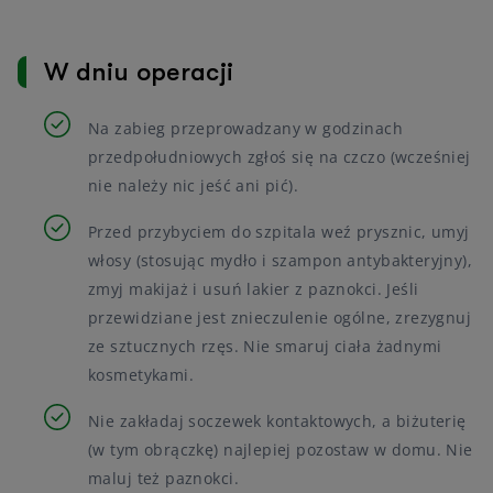
W dniu operacji
Na zabieg przeprowadzany w godzinach
przedpołudniowych zgłoś się na czczo (wcześniej
nie należy nic jeść ani pić).
Przed przybyciem do szpitala weź prysznic, umyj
włosy (stosując mydło i szampon antybakteryjny),
zmyj makijaż i usuń lakier z paznokci. Jeśli
przewidziane jest znieczulenie ogólne, zrezygnuj
ze sztucznych rzęs. Nie smaruj ciała żadnymi
kosmetykami.
Nie zakładaj soczewek kontaktowych, a biżuterię
(w tym obrączkę) najlepiej pozostaw w domu. Nie
maluj też paznokci.