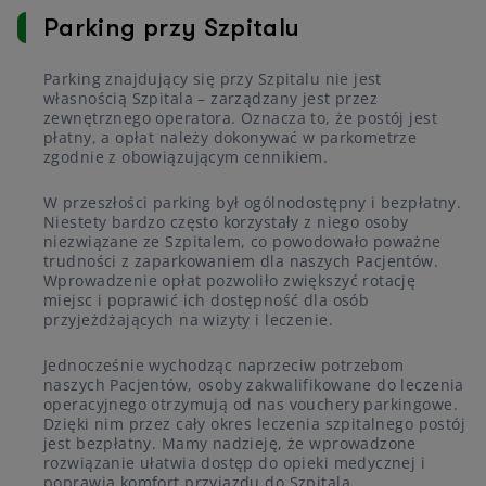
Parking przy Szpitalu
Parking znajdujący się przy Szpitalu nie jest
własnością Szpitala – zarządzany jest przez
zewnętrznego operatora. Oznacza to, że postój jest
płatny, a opłat należy dokonywać w parkometrze
zgodnie z obowiązującym cennikiem.
W przeszłości parking był ogólnodostępny i bezpłatny.
Niestety bardzo często korzystały z niego osoby
niezwiązane ze Szpitalem, co powodowało poważne
trudności z zaparkowaniem dla naszych Pacjentów.
Wprowadzenie opłat pozwoliło zwiększyć rotację
miejsc i poprawić ich dostępność dla osób
przyjeżdżających na wizyty i leczenie.
Jednocześnie wychodząc naprzeciw potrzebom
naszych Pacjentów, osoby zakwalifikowane do leczenia
operacyjnego otrzymują od nas vouchery parkingowe.
Dzięki nim przez cały okres leczenia szpitalnego postój
jest bezpłatny. Mamy nadzieję, że wprowadzone
rozwiązanie ułatwia dostęp do opieki medycznej i
poprawia komfort przyjazdu do Szpitala.