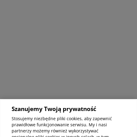
Artykuły Szpital Toruń
Szanujemy Twoją prywatność
Ortopedia
Orto
Stosujemy niezbędne pliki cookies, aby zapewnić
Szpital Toruń
Szpi
prawidłowe funkcjonowanie serwisu. My i nasi
Co mogą oznaczać bóle nadgarstka i
Usz
partnerzy możemy również wykorzystywać
jak je uśmierzyć?
prz
opcjonalne pliki cookies w innych celach, w tym