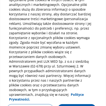
lec
Dolegliwości bólowe w okolicy nadgarstka to
analitycznych i marketingowych. Opcjonalne pliki
dość częsta przypadłość związana m.in. z
cookies służą do zbierania informacji o sposobie
Ścię
przeciążeniami, uprawianiem sportów, ale
ciąg
korzystania z naszej strony, aby dostarczać bardziej
mogą wskazywać również na rozwijające się
wyso
dostosowane treści marketingowe (personalizacja
zmiany zwyrodnieniowe. Chociaż przyczyną
bie
reklam). Umożliwiają także dostosowanie strony i jej
bólu nadgarstka może być wiele czynników,
sch
funkcjonalności do potrzeb i preferencji, np. przez
ustalenie dokładnej etiologii jest kluczowe do
Czytaj
Czy
nat
zapamiętanie wyborów i działań na stronie.
zastosowania odpowiedniego leczenia.
raz
Korzystanie z opcjonalnych plików cookies wymaga
Sprawdź do jakiego lekarza należy się udać z
brzu
zgody. Zgoda może być wycofana w każdym
bólem nadgarstka oraz jakie badania są
kon
niezbędne do zdiagnozowania tej
momencie poprzez zmianę wyboru ustawień.
wycz
Zobacz wszystkie
przypadłości.
Korzystanie z plików cookies wiąże się z
lecz
przetwarzaniem danych osobowych.
Administratorem jest LUX MED Sp. z o.o z siedzibą
w Warszawie (02-678) przy ul. Szturmowej 2. W
pewnych przypadkach administratorami danych
mogą być również nasi partnerzy. Więcej informacji
o korzystaniu przez nas i naszych partnerów z
plików cookies oraz o przetwarzaniu danych
Dla Pacjenta
osobowych, w tym o przysługujących
Dokumenty prawne
uprawnieniach, znajdują się w naszej
Polityce
Prywatności.