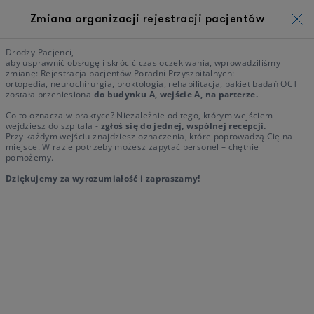
Zmiana organizacji rejestracji pacjentów
Drodzy Pacjenci,
aby usprawnić obsługę i skrócić czas oczekiwania, wprowadziliśmy
zmianę: Rejestracja pacjentów Poradni Przyszpitalnych:
ortopedia, neurochirurgia, proktologia, rehabilitacja, pakiet badań OCT
została przeniesiona
do budynku A, wejście A, na parterze.
Co to oznacza w praktyce? Niezależnie od tego, którym wejściem
wejdziesz do szpitala -
zgłoś się do jednej, wspólnej recepcji.
Przy każdym wejściu znajdziesz oznaczenia, które poprowadzą Cię na
miejsce. W razie potrzeby możesz zapytać personel – chętnie
pomożemy.
Dziękujemy za wyrozumiałość i zapraszamy!
Przygotowani, by leczyć. Gotowi, by
dbać.